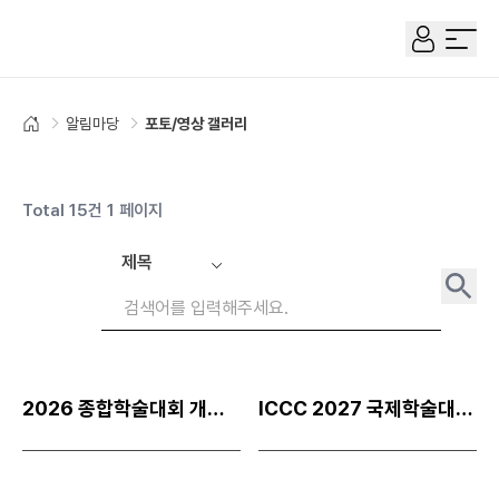
한국콘텐츠학회
전체 
알림마당
포토/영상 갤러리
홈으로
Total 15건 1 페이지
검색
2026 종합학술대회 개최 결과 안내
ICCC 2027 국제학술대회 개최 준비를 위한 몽골 현지 사전 답사 실시